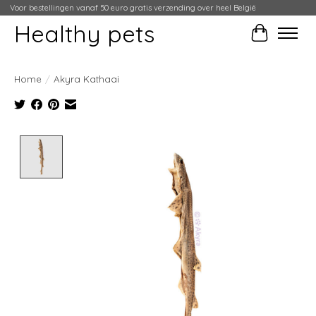
Voor bestellingen vanaf 50 euro gratis verzending over heel België
Healthy pets
Winkelwag
Home
/
Akyra Kathaai
Product image slideshow Items