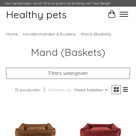
Voor bestellingen vanaf 50 euro gratis verzending over heel België
Healthy pets
Winkelwag
Home
/
Hondenmanden & Kussens
/
Mand (Baskets)
Mand (Baskets)
Filters weergeven
15 producten
Sorteren op
Meest bekeken