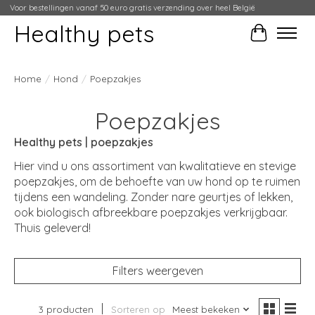
Voor bestellingen vanaf 50 euro gratis verzending over heel België
Healthy pets
Winkelwag
Home
/
Hond
/
Poepzakjes
Poepzakjes
Healthy pets | poepzakjes
Hier vind u ons assortiment van kwalitatieve en stevige
poepzakjes, om de behoefte van uw hond op te ruimen
tijdens een wandeling. Zonder nare geurtjes of lekken,
ook biologisch afbreekbare poepzakjes verkrijgbaar.
Thuis geleverd!
Filters weergeven
3 producten
Sorteren op
Meest bekeken