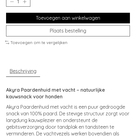
Toevoegen aan winkelwagen
Plaats bestelling
Toevoegen om te vergelijken
Beschrijving
Akyra Paardenhuid met vacht – natuurlijke
kauwsnack voor honden
Akyra Paardenhuid met vacht is een puur gedroogde
snack van 100% paard. De stevige structuur zorgt voor
langdurig kauwplezier en ondersteunt de
gebitsverzorging door tandplak en tandsteen te
verminderen. De vachtvezels werken bovendien als