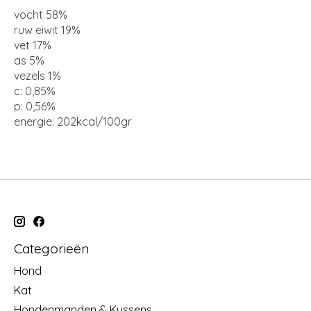
vocht 58%
ruw eiwit 19%
vet 17%
as 5%
vezels 1%
c: 0,85%
p: 0,56%
energie: 202kcal/100gr
Categorieën
Hond
Kat
Hondenmanden & Kussens