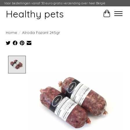
Voor bestellingen vanaf 50 euro gratis verzending over heel België
Healthy pets
Winkelwag
Home
/
Alroda Fazant 245gr
Product image slideshow Items