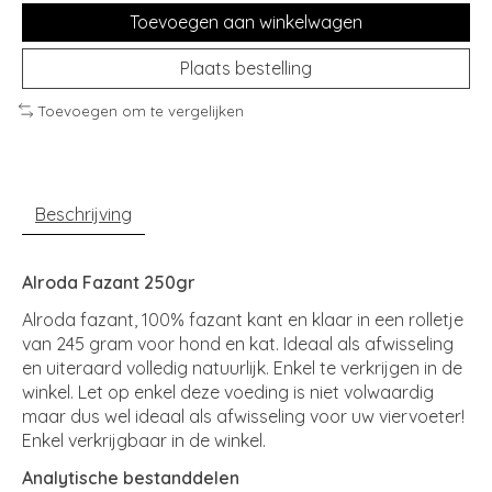
Toevoegen aan winkelwagen
Plaats bestelling
Toevoegen om te vergelijken
Beschrijving
Alroda Fazant 250gr
Alroda fazant, 100% fazant kant en klaar in een rolletje
van 245 gram voor hond en kat. Ideaal als afwisseling
en uiteraard volledig natuurlijk. Enkel te verkrijgen in de
winkel. Let op enkel deze voeding is niet volwaardig
maar dus wel ideaal als afwisseling voor uw viervoeter!
Enkel verkrijgbaar in de winkel.
Analytische bestanddelen