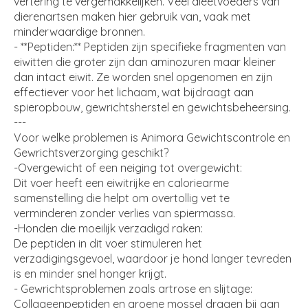
vertering te vergemakkelijken. Veel dieetvoeders van
dierenartsen maken hier gebruik van, vaak met
minderwaardige bronnen.
- **Peptiden:** Peptiden zijn specifieke fragmenten van
eiwitten die groter zijn dan aminozuren maar kleiner
dan intact eiwit. Ze worden snel opgenomen en zijn
effectiever voor het lichaam, wat bijdraagt aan
spieropbouw, gewrichtsherstel en gewichtsbeheersing.
---
Voor welke problemen is Animora Gewichtscontrole en
Gewrichtsverzorging geschikt?
-Overgewicht of een neiging tot overgewicht:
Dit voer heeft een eiwitrijke en caloriearme
samenstelling die helpt om overtollig vet te
verminderen zonder verlies van spiermassa.
-Honden die moeilijk verzadigd raken:
De peptiden in dit voer stimuleren het
verzadigingsgevoel, waardoor je hond langer tevreden
is en minder snel honger krijgt.
- Gewrichtsproblemen zoals artrose en slijtage:
Collageenpeptiden en groene mossel dragen bij aan