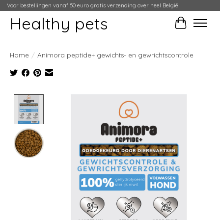
Voor bestellingen vanaf 50 euro gratis verzending over heel België
Healthy pets
Winkelwag
Home
/
Animora peptide+ gewichts- en gewrichtscontrole
Product image slideshow Items