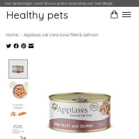
Voor bestellingen vanaf 50 euro gratis verzending over heel België
Healthy pets
Winkelwag
Home
/
Applaws cat cans tuna fillet & salmon
Product image slideshow Items