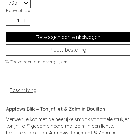
Hoeveelheid:
Toevoegen aan winkelwagen
Plaats bestelling
Toevoegen om te vergelijken
Beschrijving
Applaws Blik – Tonijnfilet & Zalm in Bouillon
Verwen je kat met de heerlijke smaak van **hele stukjes
tonijnfilet** gecombineerd met zalm in een lichte,
heldere visbouillon.
Applaws Tonijnfilet & Zalm in