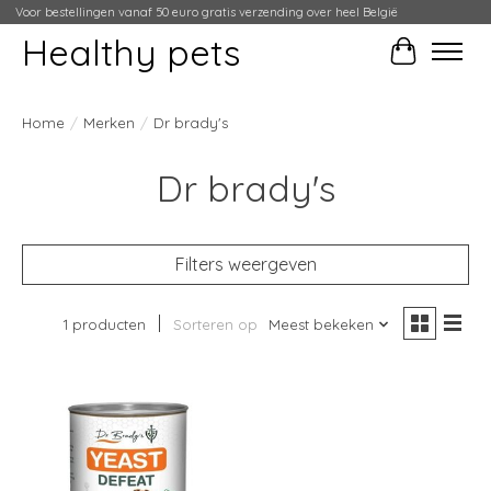
Voor bestellingen vanaf 50 euro gratis verzending over heel België
Healthy pets
Winkelwag
Home
/
Merken
/
Dr brady's
Dr brady's
Filters weergeven
1 producten
Sorteren op
Meest bekeken