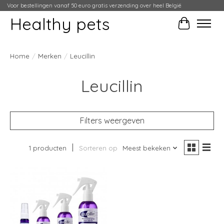
Voor bestellingen vanaf 50 euro gratis verzending over heel België
Healthy pets
Winkelwag
Home
/
Merken
/
Leucillin
Leucillin
Filters weergeven
1 producten
Sorteren op
Meest bekeken