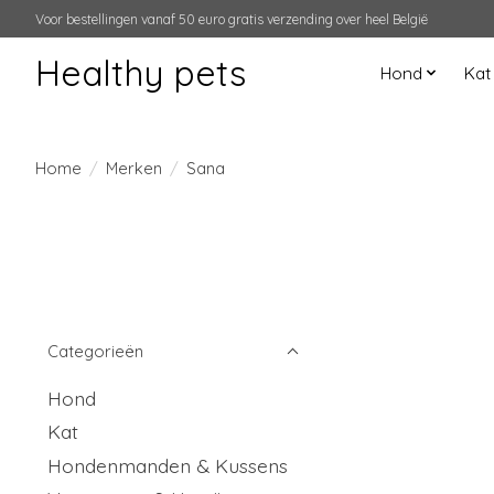
Voor bestellingen vanaf 50 euro gratis verzending over heel België
Healthy pets
Hond
Kat
Home
/
Merken
/
Sana
Categorieën
Hond
Kat
Hondenmanden & Kussens