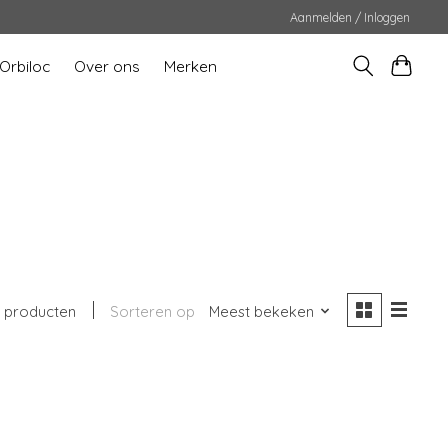
Aanmelden / Inloggen
Orbiloc
Over ons
Merken
 producten
Sorteren op
Meest bekeken