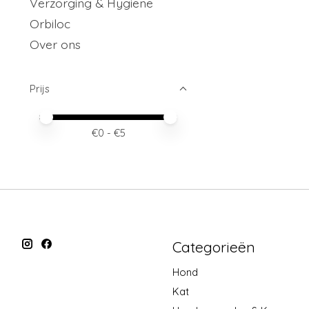
Verzorging & Hygiëne
Orbiloc
Over ons
Prijs
Minimale prijswaarde
Price maximum value
€
0
- €
5
Categorieën
Hond
Kat