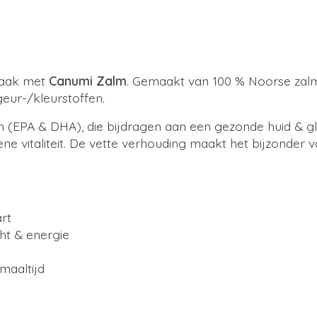
smaak met
Canumi Zalm
. Gemaakt van 100 % Noorse zalmf
eur-/kleurstoffen.
 (EPA & DHA), die bijdragen aan een gezonde huid & g
e vitaliteit. De vette verhouding maakt het bijzonder 
rt
ht & energie
 maaltijd