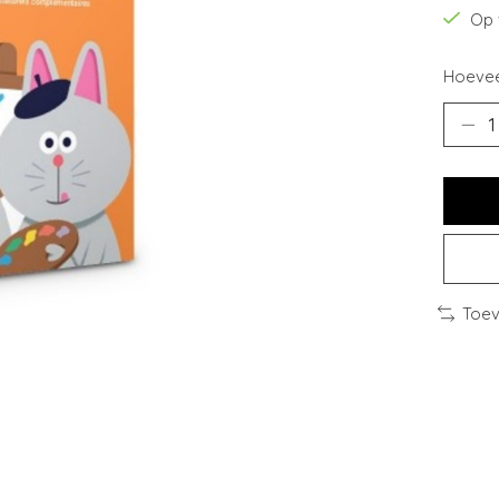
Op 
Hoevee
Toev