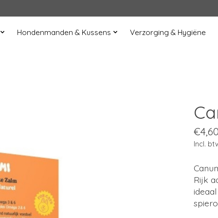
Hondenmanden & Kussens
Verzorging & Hygiëne
Ca
€4,6
Incl. bt
Canumi
Rijk 
ideaa
spiero