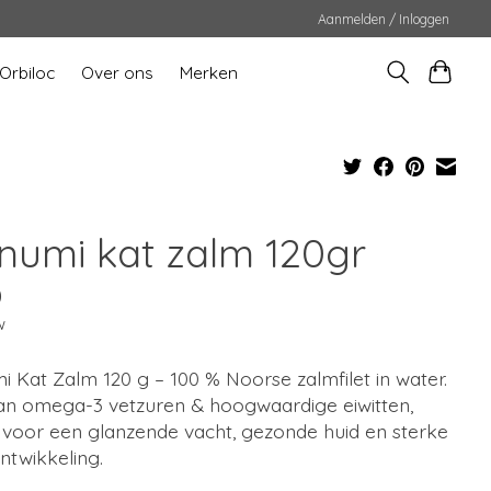
Aanmelden / Inloggen
Orbiloc
Over ons
Merken
numi kat zalm 120gr
0
w
 Kat Zalm 120 g – 100 % Noorse zalmfilet in water.
aan omega-3 vetzuren & hoogwaardige eiwitten,
l voor een glanzende vacht, gezonde huid en sterke
ntwikkeling.