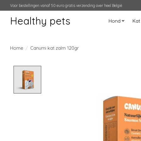
Voor bestellingen vanaf 50 euro gratis verzending over heel België
Healthy pets
Hond
Kat
Home
/
Canumi kat zalm 120gr
Product image slideshow Items