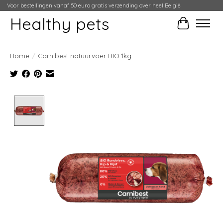
Voor bestellingen vanaf 50 euro gratis verzending over heel België
Healthy pets
Winkelwag
Home
/
Carnibest natuurvoer BIO 1kg
Product image slideshow Items