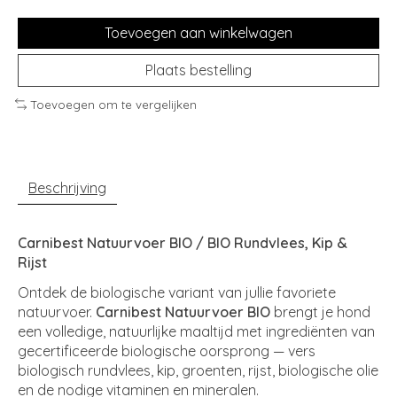
Toevoegen aan winkelwagen
Plaats bestelling
Toevoegen om te vergelijken
Beschrijving
Carnibest Natuurvoer BIO / BIO Rundvlees, Kip &
Rijst
Ontdek de biologische variant van jullie favoriete
natuurvoer.
Carnibest Natuurvoer BIO
brengt je hond
een volledige, natuurlijke maaltijd met ingrediënten van
gecertificeerde biologische oorsprong — vers
biologisch rundvlees, kip, groenten, rijst, biologische olie
en de nodige vitaminen en mineralen.