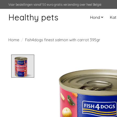
Voor bestellingen vanaf 50 euro gratis verzending over heel België
Healthy pets
Hond
Kat
Home
/
Fish4dogs finest salmon with carrot 395gr
Product image slideshow Items