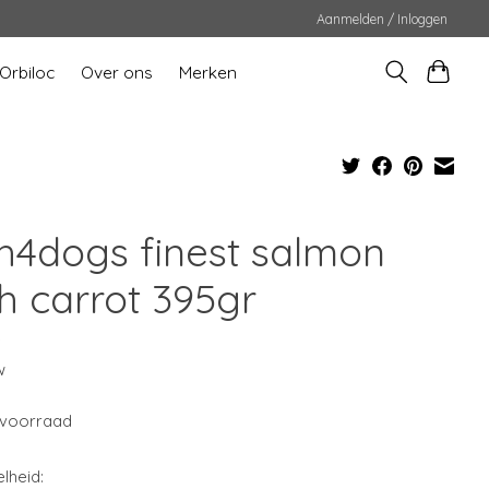
Aanmelden / Inloggen
Orbiloc
Over ons
Merken
sh4dogs finest salmon
th carrot 395gr
9
w
voorraad
lheid: