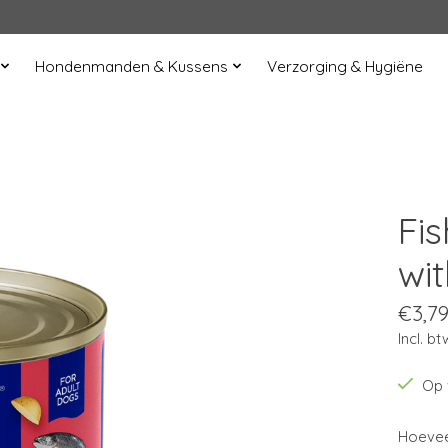
Hondenmanden & Kussens
Verzorging & Hygiëne
Fi
wi
€3,7
Incl. bt
Op 
Hoevee