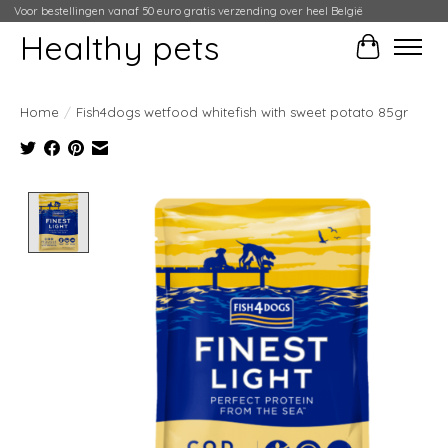
Voor bestellingen vanaf 50 euro gratis verzending over heel België
Healthy pets
Winkelwag
Home
/
Fish4dogs wetfood whitefish with sweet potato 85gr
Product image slideshow Items