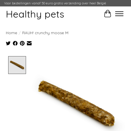
Voor bestellingen vanaf 50 euro gratis verzending over heel België
Healthy pets
Winkelwag
Home
/
RAUH! crunchy moose M
Product image slideshow Items