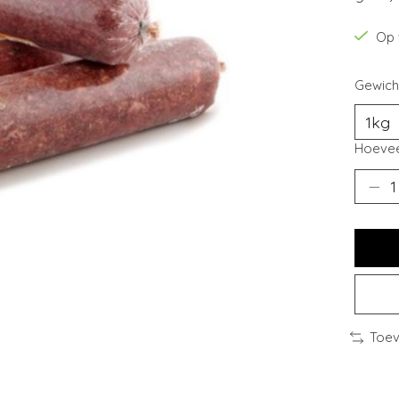
Op 
Gewich
Hoevee
Toev