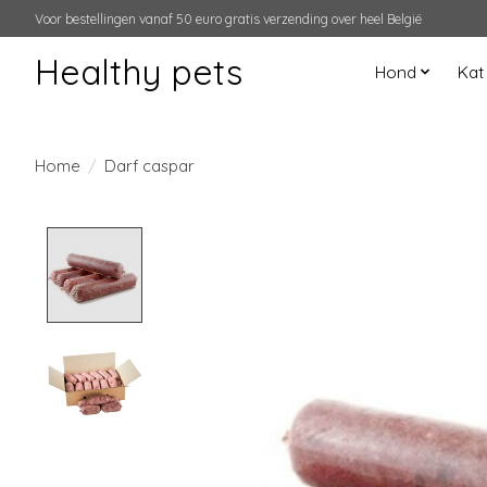
Voor bestellingen vanaf 50 euro gratis verzending over heel België
Healthy pets
Hond
Kat
Home
/
Darf caspar
Product image slideshow Items