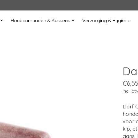
Hondenmanden & Kussens
Verzorging & Hygiëne
Da
€6,5
Incl. bt
Darf C
honden
voor 
kip, e
gans, 