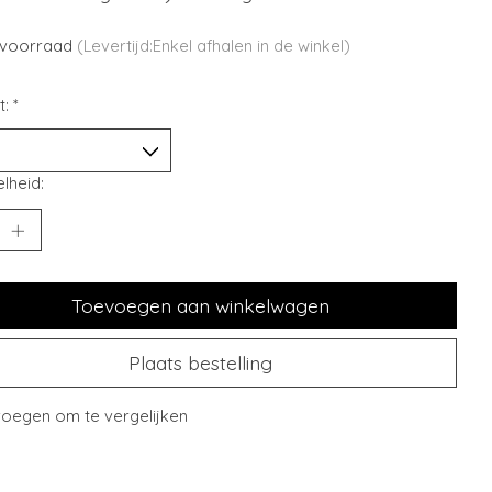
voorraad
(Levertijd:Enkel afhalen in de winkel)
t:
*
lheid:
Toevoegen aan winkelwagen
Plaats bestelling
oegen om te vergelijken