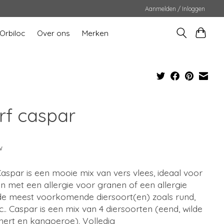
Aanmelden / Inloggen
Orbiloc
Over ons
Merken
rf caspar
5
w
aspar is een mooie mix van vers vlees, ideaal voor
 met een allergie voor granen of een allergie
de meest voorkomende diersoort(en) zoals rund,
tc.. Caspar is een mix van 4 diersoorten (eend, wilde
hert en kangoeroe). Volledig