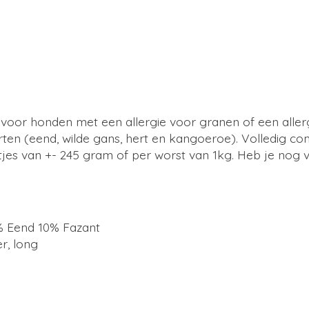
al voor honden met een allergie voor granen of een all
oorten (eend, wilde gans, hert en kangoeroe). Volledig c
jes van +- 245 gram of per worst van 1kg. Heb je nog v
0% Eend 10% Fazant
er, long