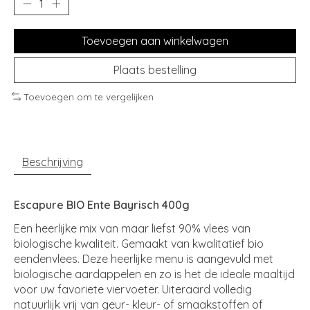
Toevoegen aan winkelwagen
Plaats bestelling
Toevoegen om te vergelijken
Beschrijving
Escapure BIO Ente Bayrisch 400g
Een heerlijke mix van maar liefst 90% vlees van
biologische kwaliteit. Gemaakt van kwalitatief bio
eendenvlees. Deze heerlijke menu is aangevuld met
biologische aardappelen en zo is het de ideale maaltijd
voor uw favoriete viervoeter. Uiteraard volledig
natuurlijk vrij van geur- kleur- of smaakstoffen of