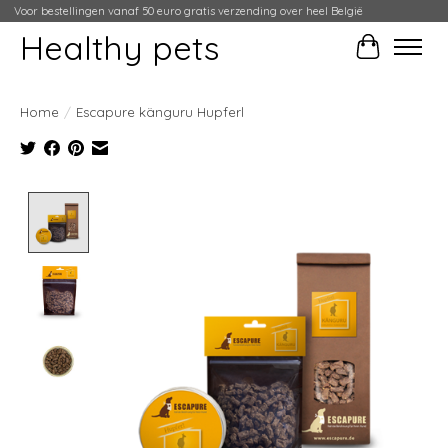
Voor bestellingen vanaf 50 euro gratis verzending over heel België
Healthy pets
Winkelwag
Home
/
Escapure känguru Hupferl
Product image slideshow Items