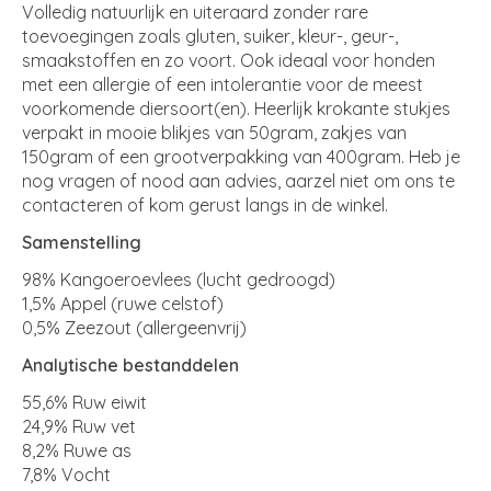
Volledig natuurlijk en uiteraard zonder rare
toevoegingen zoals gluten, suiker, kleur-, geur-,
smaakstoffen en zo voort. Ook ideaal voor honden
met een allergie of een intolerantie voor de meest
voorkomende diersoort(en). Heerlijk krokante stukjes
verpakt in mooie blikjes van 50gram, zakjes van
150gram of een grootverpakking van 400gram. Heb je
nog vragen of nood aan advies, aarzel niet om ons te
contacteren of kom gerust langs in de winkel.
Samenstelling
98% Kangoeroevlees (lucht gedroogd)
1,5% Appel (ruwe celstof)
0,5% Zeezout (allergeenvrij)
Analytische bestanddelen
55,6% Ruw eiwit
24,9% Ruw vet
8,2% Ruwe as
7,8% Vocht