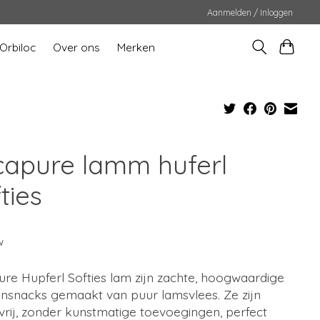
Aanmelden / Inloggen
Orbiloc
Over ons
Merken
capure lamm huferl
ties
w
re Hupferl Softies lam zijn zachte, hoogwaardige
nsnacks gemaakt van puur lamsvlees. Ze zijn
rij, zonder kunstmatige toevoegingen, perfect