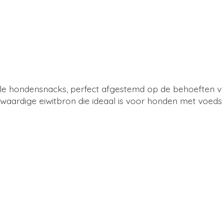
olle hondensnacks, perfect afgestemd op de behoeften 
ardige eiwitbron die ideaal is voor honden met voedsela
dig bijproduct