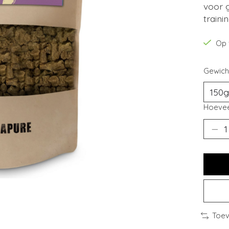
voor g
trainin
Op 
Gewich
Hoevee
Toev