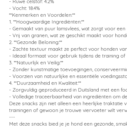
- Ruwe celstof: 4.2%
- Vocht: 18.4%
**Kenmerken en Voordelen:**
1. **Hoogwaardige Ingrediënten:**
- Gemaakt van puur lamsvlees, wat zorgt voor een e
- Vrij van granen, wat ze geschikt maakt voor hond
2. **Gezonde Beloning:**
- Zachte textuur maakt ze perfect voor honden van
- Ideaal formaat voor gebruik tijdens de training of
3. **Natuurlijk en Veilig:**
- Zonder kunstmatige toevoegingen, conserveermidd
- Voorzien van natuurlijke en essentiële voedingss
4. **Duurzaamheid en Kwaliteit:**
- Zorgvuldig geproduceerd in Duitsland met een foc
- Volledige traceerbaarheid van ingrediënten om de
Deze snacks zijn niet alleen een heerlijke traktat
trainingen of gewoon je trouwe viervoeter wilt ver
---
Met deze snacks bied je je hond een gezonde, smakel