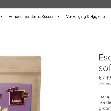
Hondenmanden & Kussens
Verzorging & Hygiëne
Es
sof
€7,49
Incl. bt
Escapu
honde
graanv