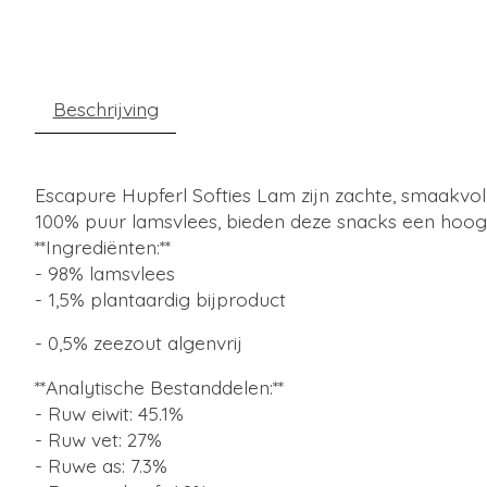
Beschrijving
Escapure Hupferl Softies Lam zijn zachte, smaakv
100% puur lamsvlees, bieden deze snacks een hoogwa
**Ingrediënten:**
- 98% lamsvlees
- 1,5% plantaar
- 0,5% zeezout algenvrij
**Analytische Bestanddelen:**
- Ruw eiwit: 45.1%
- Ruw vet: 27%
- Ruwe as: 7.3%