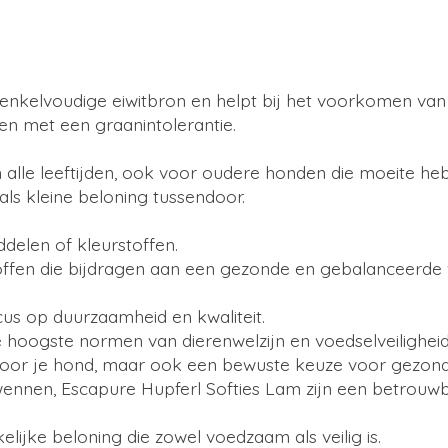
nkelvoudige eiwitbron en helpt bij het voorkomen van a
en met een graanintolerantie.
 alle leeftijden, ook voor oudere honden die moeite h
 als kleine beloning tussendoor.
elen of kleurstoffen.
toffen die bijdragen aan een gezonde en gebalanceerde 
us op duurzaamheid en kwaliteit.
 hoogste normen van dierenwelzijn en voedselveilighei
ie voor je hond, maar ook een bewuste keuze voor gezond
wennen, Escapure Hupferl Softies Lam zijn een betrouwb
ijke beloning die zowel voedzaam als veilig is.