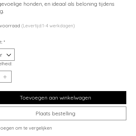
evoelige honden, en ideaal als beloning tijdens
g.
voorraad
(Levertijd:1-4 werkdagen)
t:
*
lheid:
Toevoegen aan winkelwagen
Plaats bestelling
oegen om te vergelijken