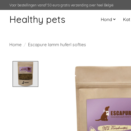
Voor bestellingen vanaf 50 euro gratis verzending over heel België
Healthy pets
Hond
Kat
Home
/
Escapure lamm huferl softies
Product image slideshow Items