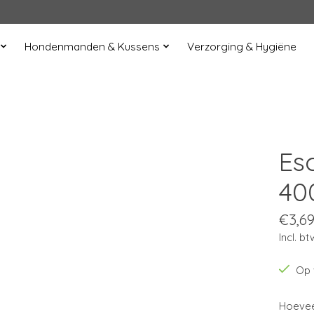
Hondenmanden & Kussens
Verzorging & Hygiëne
Es
40
€3,6
Incl. bt
Op 
Hoevee