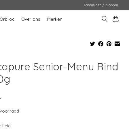
Aanmelden / Inloggen
Orbiloc
Over ons
Merken
capure Senior-Menu Rind
0g
9
w
voorraad
lheid: