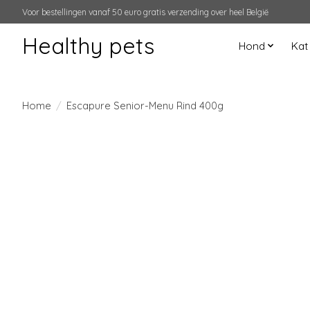
Voor bestellingen vanaf 50 euro gratis verzending over heel België
Healthy pets
Hond
Kat
Home
/
Escapure Senior-Menu Rind 400g
Product image slideshow Items