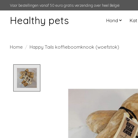
Voor bestellingen vanaf 50 euro gratis verzending over heel België
Healthy pets
Hond
Kat
Home
/
Happy Tails koffieboomknook (woefstok)
Product image slideshow Items