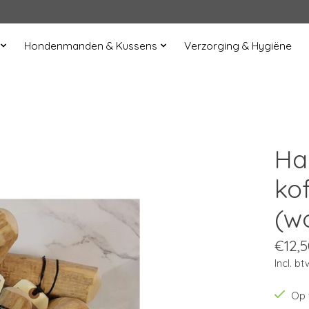
Hondenmanden & Kussens
Verzorging & Hygiëne
Ha
ko
(w
€12,5
Incl. bt
Op 