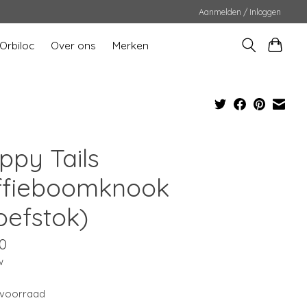
Aanmelden / Inloggen
Orbiloc
Over ons
Merken
ppy Tails
ffieboomknook
oefstok)
0
w
voorraad