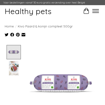
Voor bestellingen vanaf 50 euro gratis verzending over heel België
Healthy pets
Winkelwag
Home
/
Kivo Paard & konijn compleet 500gr
Product image slideshow Items