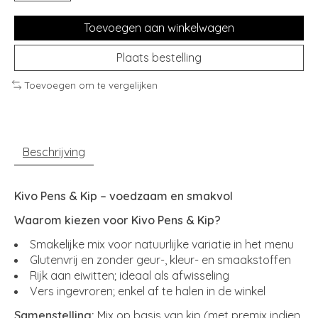
Toevoegen aan winkelwagen
Plaats bestelling
Toevoegen om te vergelijken
Beschrijving
Kivo Pens & Kip – voedzaam en smakvol
Waarom kiezen voor Kivo Pens & Kip?
Smakelijke mix voor natuurlijke variatie in het menu
Glutenvrij en zonder geur-, kleur- en smaakstoffen
Rijk aan eiwitten; ideaal als afwisseling
Vers ingevroren; enkel af te halen in de winkel
Samenstelling:
Mix op basis van kip (met premix indien