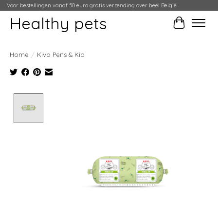
Voor bestellingen vanaf 50 euro gratis verzending over heel België
Healthy pets
Winkelwag
Home
/
Kivo Pens & Kip
Product image slideshow Items