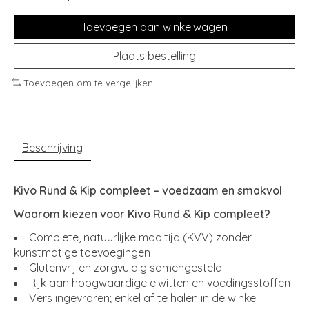
Toevoegen aan winkelwagen
Plaats bestelling
Toevoegen om te vergelijken
Beschrijving
Kivo Rund & Kip compleet – voedzaam en smakvol
Waarom kiezen voor Kivo Rund & Kip compleet?
Complete, natuurlijke maaltijd (KVV) zonder
kunstmatige toevoegingen
Glutenvrij en zorgvuldig samengesteld
Rijk aan hoogwaardige eiwitten en voedingsstoffen
Vers ingevroren; enkel af te halen in de winkel