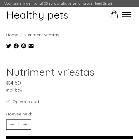
Voor bestellingen vanaf 50 euro gratis verzending over heel België
Healthy pets
Winkelwag
Home
/
Nutriment vriestas
Product image slideshow Items
Nutriment vriestas
€4,50
Incl. btw
Op voorraad
Hoeveelheid: