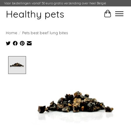
Voor bestellingen vanaf 50 euro gratis verzending over heel België
Healthy pets
Winkelwag
Home
/
Pets best beef lung bites
Product image slideshow Items