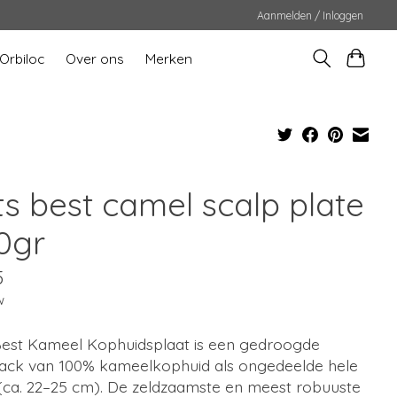
Aanmelden / Inloggen
Orbiloc
Over ons
Merken
ts best camel scalp plate
0gr
5
w
Best Kameel Kophuidsplaat is een gedroogde
ack van 100% kameelkophuid als ongedeelde hele
 (ca. 22–25 cm). De zeldzaamste en meest robuuste