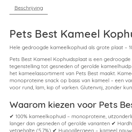
Beschrijving
Pets Best Kameel Kophu
Hele gedroogde kameelkophuid als grote plaat – 1
Pets Best Kameel Kophuidsplaat is een gedroogde 
tegenstelling tot gesneden of gerolde kameelhuidpr
het kameelassortiment van Pets Best maakt. Kameelk
monoproteine snack op basis van kameel – een van 
voor rund, lam, kip of varken. Glutenvrij, zonder 
Waarom kiezen voor Pets Be
✔ 100% kameelkophuid – monoproteine, uitzonderli
langer dan gesneden of gerolde varianten ✔ Hardhei
vetgehalte (5,7%) ✔ Hypoallergeen – kameel nauwel