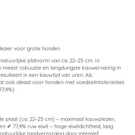
lezier voor grote honden
tuurlijke platvorm van ca. 22–25 cm. In
de meest robuuste en langdurigste kauwervaring in
sulteert in een kauwtijd van uren. Als
at ook ideaal voor honden met voedselintoleranties
77,4%).
 plaat (ca. 22–25 cm) – maximaal kauwplezier,
 ✔ 77,4% ruw eiwit – hoge eiwitdichtheid, laag
tuurlijke tandverzorging door intensief