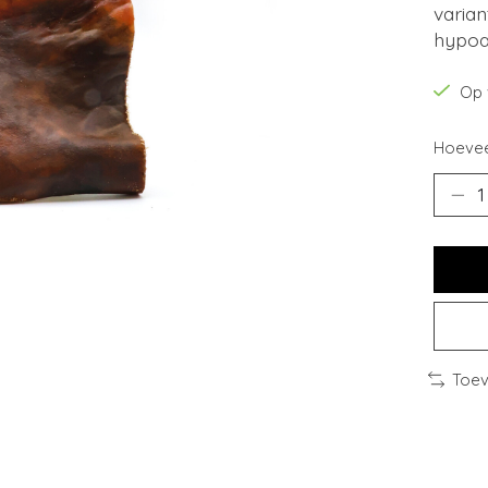
varian
hypoal
Op 
Hoevee
Toev