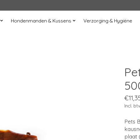
Hondenmanden & Kussens
Verzorging & Hygiëne
Pe
50
€11,3
Incl. bt
Pets 
kausn
plaat