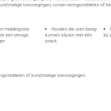
unstmatige toevoegingen, conserveringsmiddelen of kl
en middelgrote
Honden die uren bezig
t een stevige
kunnen blijven met één
bij
ger
snack
ingsmiddelen of kunstmatige toevoegingen.