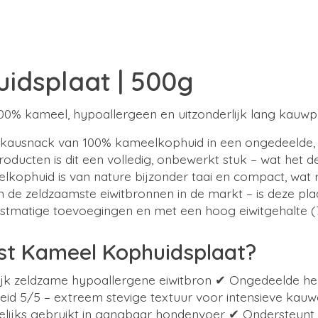
idsplaat | 500g
00% kameel, hypoallergeen en uitzonderlijk lang kauwp
kausnack van 100% kameelkophuid in een ongedeelde, na
oducten is dit een volledig, onbewerkt stuk – wat het 
ophuid is van nature bijzonder taai en compact, wat re
de zeldzaamste eiwitbronnen in de markt – is deze pla
kunstmatige toevoegingen en met een hoog eiwitgehalte (
st Kameel Kophuidsplaat?
jk zeldzame hypoallergene eiwitbron ✔ Ongedeelde hele
d 5/5 – extreem stevige textuur voor intensieve kauwen
ijks gebruikt in gangbaar hondenvoer ✔ Ondersteunt na