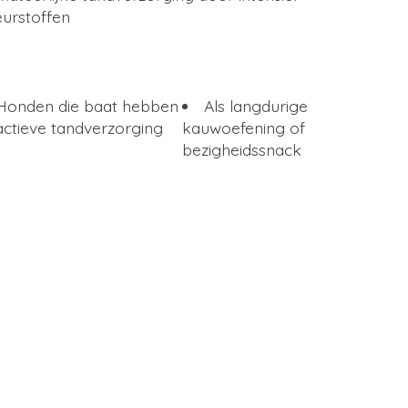
eurstoffen
Honden die baat hebben
Als langdurige
 actieve tandverzorging
kauwoefening of
bezigheidssnack