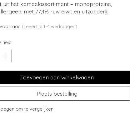
t uit het kameelassortiment – monoproteine,
lergeen, met 77,4% ruw eiwit en uitzonderlij
voorraad
(Levertijd:1-4 werkdagen)
lheid:
Toevoegen aan winkelwagen
Plaats bestelling
oegen om te vergelijken