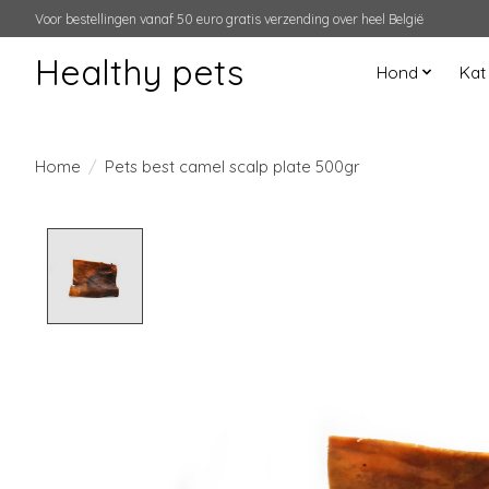
Voor bestellingen vanaf 50 euro gratis verzending over heel België
Healthy pets
Hond
Kat
Home
/
Pets best camel scalp plate 500gr
Product image slideshow Items