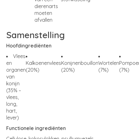
dierenarts
moeten
afvallen
Samenstelling
Hoofdingrediënten
Vlees
en
Kalkoenenvlees
Konijnenbouillon
Wortelen
Pompoe
organen
(20%)
(20%)
(7%)
(7%)
van
konijn
(35% –
vlees,
long,
hart,
lever)
Functionele ingrediënten
Cellulose, kokosvlokken, psylliumvezels,