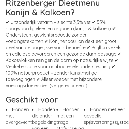
Ritzenberger Dieetmenu
Konijn & Kalkoen?
✔ Uitzonderlijk vetarm – slechts 3,5% vet ✔ 55%
hoogwaardig vlees en organen (konijn & kalkoen) ✔
Ondersteunt gewichtsreductie zonder
voedingstekorten ✔ Konijnenbouillon dekt een groot
deel van de dagelijkse vochtbehoefte ✔ Psylliumvezels
en cellulose bevorderen een gezonde darmpassage ✔
Kokosvlokken reinigen de darm op natuurlijke wijze ✔
Venkel en salie voor antibacteriële ondersteuning ✔
100% natuurproduct – zonder kunstmatige
toevoegingen ✔ Alleenvoeder met bijzondere
voedingsdoeleinden (vetgereduceerd)
Geschikt voor
Honden
Honden
Honden
Honden met een
met
die onder
met een
gevoelig
overgewicht
begeleiding
trage
spijsverteringssyste
van een
stofwisseling