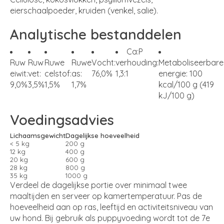
eierschaalpoeder, kruiden (venkel, salie).
Analytische bestanddelen
Ca:P
Ruw
Ruw
Ruwe
Ruwe
Vocht:
verhouding:
Metaboliseerbare
eiwit:
vet:
celstof:
as:
76,0%
1,3:1
energie: 100
9,0%
3,5%
1,5%
1,7%
kcal/100 g (419
kJ/100 g)
Voedingsadvies
Lichaamsgewicht
Dagelijkse hoeveelheid
< 5 kg
200 g
12 kg
400 g
20 kg
600 g
28 kg
800 g
35 kg
1000 g
Verdeel de dagelijkse portie over minimaal twee
maaltijden en serveer op kamertemperatuur. Pas de
hoeveelheid aan op ras, leeftijd en activiteitsniveau van
uw hond. Bij gebruik als puppyvoeding wordt tot de 7e