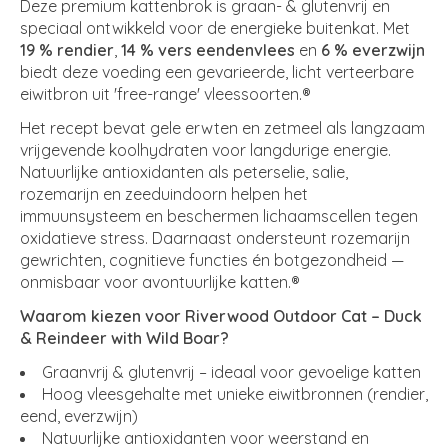
Deze premium kattenbrok is graan- & glutenvrij en
speciaal ontwikkeld voor de energieke buitenkat. Met
19 % rendier
,
14 % vers eendenvlees
en
6 % everzwijn
biedt deze voeding een gevarieerde, licht verteerbare
eiwitbron uit 'free-range' vleessoorten.®
Het recept bevat gele erwten en zetmeel als langzaam
vrijgevende koolhydraten voor langdurige energie.
Natuurlijke antioxidanten als peterselie, salie,
rozemarijn en zeeduindoorn helpen het
immuunsysteem en beschermen lichaamscellen tegen
oxidatieve stress. Daarnaast ondersteunt rozemarijn
gewrichten, cognitieve functies én botgezondheid —
onmisbaar voor avontuurlijke katten.®
Waarom kiezen voor Riverwood Outdoor Cat – Duck
& Reindeer with Wild Boar?
Graanvrij & glutenvrij – ideaal voor gevoelige katten
Hoog vleesgehalte met unieke eiwitbronnen (rendier,
eend, everzwijn)
Natuurlijke antioxidanten voor weerstand en