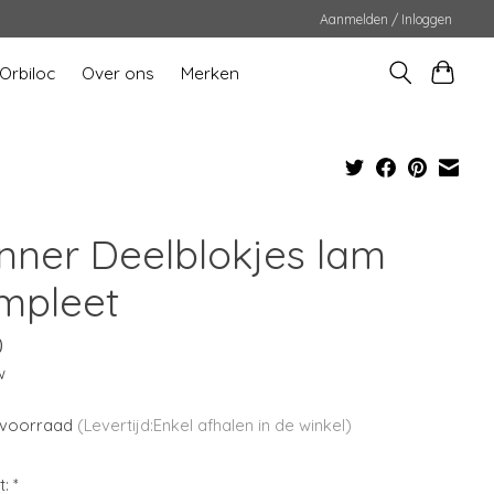
Aanmelden / Inloggen
Orbiloc
Over ons
Merken
nner Deelblokjes lam
mpleet
0
w
voorraad
(Levertijd:Enkel afhalen in de winkel)
t:
*