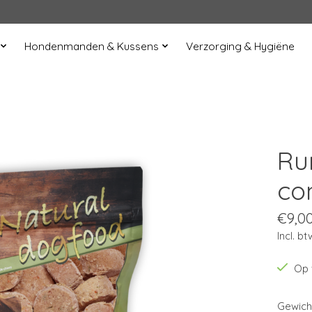
Hondenmanden & Kussens
Verzorging & Hygiëne
Ru
co
€9,0
Incl. bt
Op 
Gewich