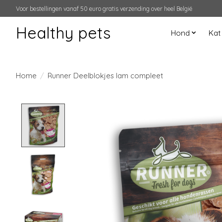
Voor bestellingen vanaf 50 euro gratis verzending over heel België
Healthy pets
Hond
Kat
Home
/
Runner Deelblokjes lam compleet
Product image slideshow Items