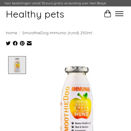
Voor bestellingen vanaf 50 euro gratis verzending over heel België
Healthy pets
Winkelwag
Home
/
SmoothieDog Immunio (rund) 250ml
Product image slideshow Items