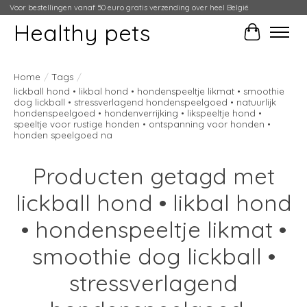
Voor bestellingen vanaf 50 euro gratis verzending over heel België
Healthy pets
Winkelwag
Home
/
Tags
/
lickball hond • likbal hond • hondenspeeltje likmat • smoothie
dog lickball • stressverlagend hondenspeelgoed • natuurlijk
hondenspeelgoed • hondenverrijking • likspeeltje hond •
speeltje voor rustige honden • ontspanning voor honden •
honden speelgoed na
Producten getagd met
lickball hond • likbal hond
• hondenspeeltje likmat •
smoothie dog lickball •
stressverlagend