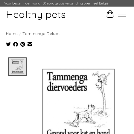
Voor bestellingen vanaf 50 euro gratis verzending over heel België
Healthy pets
Winkelwag
Home
/
Tammenga Deluxe
Product image slideshow Items