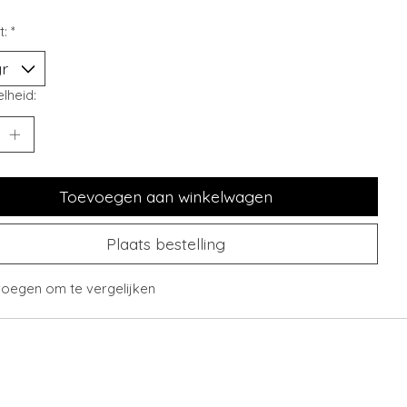
t:
*
lheid:
Toevoegen aan winkelwagen
Plaats bestelling
oegen om te vergelijken