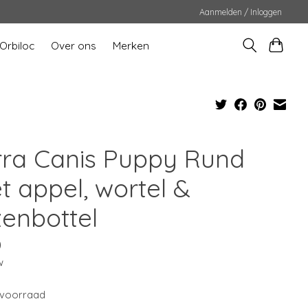
Aanmelden / Inloggen
Orbiloc
Over ons
Merken
rra Canis Puppy Rund
t appel, wortel &
zenbottel
0
w
voorraad