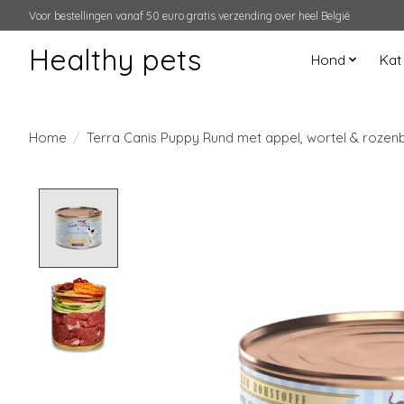
Voor bestellingen vanaf 50 euro gratis verzending over heel België
Healthy pets
Hond
Kat
Home
/
Terra Canis Puppy Rund met appel, wortel & rozenb
Product image slideshow Items