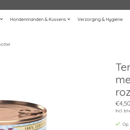
Hondenmanden & Kussens
Verzorging & Hygiëne
ottel
Te
me
ro
€4,5
Incl. bt
Op 